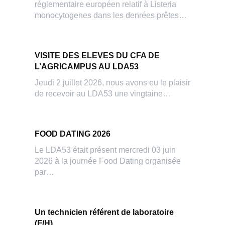
réglementaire européen relatif à Listeria
monocytogenes dans les denrées prêtes…
VISITE DES ELEVES DU CFA DE
L’AGRICAMPUS AU LDA53
Jeudi 2 juillet 2026, nous avons eu le plaisir
de recevoir au LDA53 une vingtaine…
FOOD DATING 2026
Le LDA53 était présent mercredi 03 juin
2026 à la journée Food Dating organisée
par…
Un technicien référent de laboratoire
(F/H)