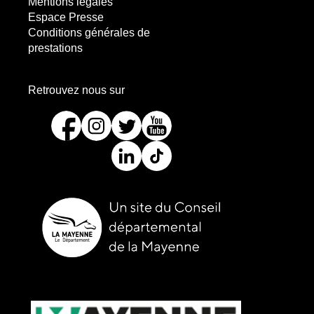
Mentions légales
Espace Presse
Conditions générales de
prestations
les
Retrouvez nous sur
réseaux
sociaux
picto-
picto-
picto-
picto-
:
facebook
instagram
twitter
youtube
picto-
picto-
linkedin
tiktok
Site
internet
Site