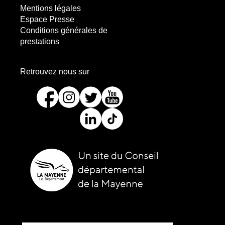
Mentions légales
Espace Presse
Conditions générales de
prestations
les
Retrouvez nous sur
réseaux
sociaux
picto-
picto-
picto-
picto-
:
facebook
instagram
twitter
youtube
picto-
picto-
linkedin
tiktok
Site
internet